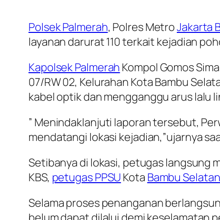
Polsek Palmerah
, Polres Metro
Jakarta 
layanan darurat 110 terkait kejadian p
Kapolsek Palmerah
Kompol Gomos Sima
07/RW 02, Kelurahan Kota Bambu Sela
kabel optik dan mengganggu arus lalu l
” Menindaklanjuti laporan tersebut, Pe
mendatangi lokasi kejadian,”ujarnya saa
Setibanya di lokasi, petugas langsun
KBS,
petugas PPSU
Kota
Bambu Selatan
Selama proses penanganan berlangsu
belum dapat dilalui demi keselamatan p