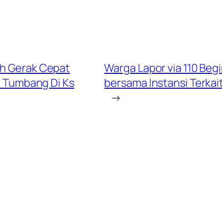
ah Gerak Cepat
Warga Lapor via 110 Beg
n Tumbang Di Ks
bersama Instansi Terka
→