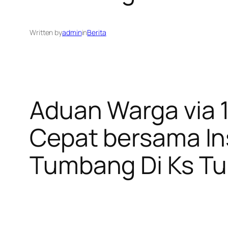
Written by
admin
in
Berita
Aduan Warga via 1
Cepat bersama In
Tumbang Di Ks T