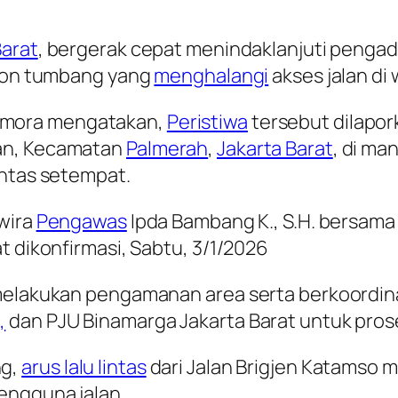
Barat
, bergerak cepat menindaklanjuti penga
ohon tumbang yang
menghalangi
akses jalan di
mora mengatakan,
Peristiwa
tersebut dilapork
tan, Kecamatan
Palmerah
,
Jakarta Barat
, di m
intas setempat.
rwira
Pengawas
Ipda Bambang K., S.H. bersama
t dikonfirmasi, Sabtu, 3/1/2026
g melakukan pengamanan area serta berkoord
,
dan PJU Binamarga Jakarta Barat untuk pro
ng,
arus lalu lintas
dari Jalan Brigjen Katamso m
engguna jalan.