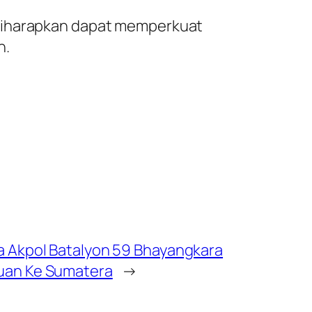
 diharapkan dapat memperkuat
n.
a Akpol Batalyon 59 Bhayangkara
uan Ke Sumatera
→