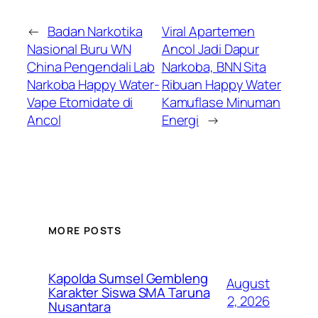
←
Badan Narkotika
Viral Apartemen
Nasional Buru WN
Ancol Jadi Dapur
China Pengendali Lab
Narkoba, BNN Sita
Narkoba Happy Water-
Ribuan Happy Water
Vape Etomidate di
Kamuflase Minuman
Ancol
Energi
→
MORE POSTS
Kapolda Sumsel Gembleng
August
Karakter Siswa SMA Taruna
2, 2026
Nusantara