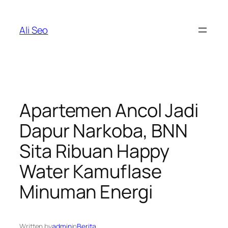
Skip
to
Ali Seo
content
Apartemen Ancol Jadi
Dapur Narkoba, BNN
Sita Ribuan Happy
Water Kamuflase
Minuman Energi
Written by
admin
in
Berita