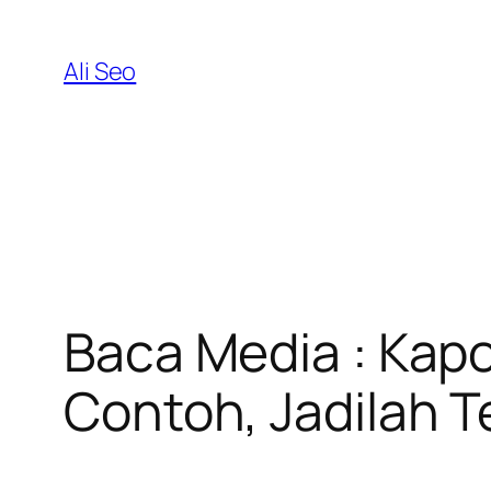
Skip
to
Ali Seo
content
Baca Media : Kapo
Contoh, Jadilah T