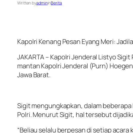
Written by
admin
in
Berita
Kapolri Kenang Pesan Eyang Meri: Jadil
JAKARTA – Kapolri Jenderal Listyo Sigi
mantan Kapolri Jenderal (Purn) Hoege
Jawa Barat.
Sigit mengungkapkan, dalam beberapa k
Polri. Menurut Sigit, hal tersebut dija
“Beliau selalu berpesan di setiap acara k