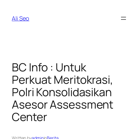
Skip
to
Ali Seo
content
BC Info : Untuk
Perkuat Meritokrasi,
Polri Konsolidasikan
Asesor Assessment
Center
Written by
admin
in
Berita