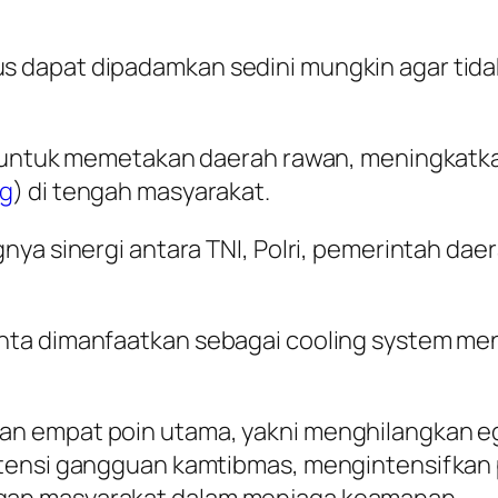
 dapat dipadamkan sedini mungkin agar tid
k untuk memetakan daerah rawan, meningkatkan
ng
) di tengah masyarakat.
gnya sinergi antara TNI, Polri, pemerintah d
nta dimanfaatkan sebagai cooling system me
n empat poin utama, yakni menghilangkan eg
tensi gangguan kamtibmas, mengintensifkan pa
gan masyarakat dalam menjaga keamanan.