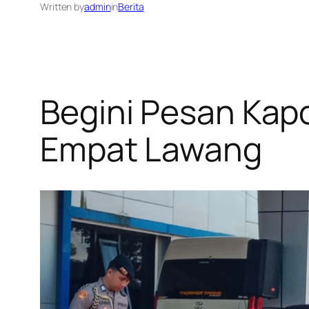
Written by
admin
in
Berita
Begini Pesan Kap
Empat Lawang