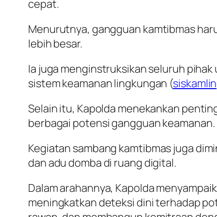
cepat.
Menurutnya, gangguan kamtibmas harus
lebih besar.
Ia juga menginstruksikan seluruh piha
sistem keamanan lingkungan (
siskamli
Selain itu, Kapolda menekankan pentin
berbagai potensi gangguan keamanan.
Kegiatan sambang kamtibmas juga dimi
dan adu domba di ruang digital.
Dalam arahannya, Kapolda menyampaika
meningkatkan deteksi dini terhadap po
rawan, dan membangun kemitraan den