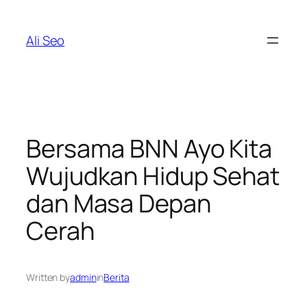
Skip
to
Ali Seo
content
Bersama BNN Ayo Kita
Wujudkan Hidup Sehat
dan Masa Depan
Cerah
Written by
admin
in
Berita