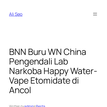
Skip
to
Ali Seo
content
BNN Buru WN China
Pengendali Lab
Narkoba Happy Water-
Vape Etomidate di
Ancol
Written by
admin
in
Berita