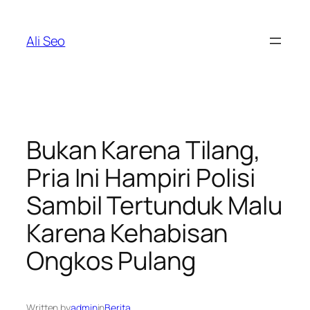
Skip
to
Ali Seo
content
Bukan Karena Tilang,
Pria Ini Hampiri Polisi
Sambil Tertunduk Malu
Karena Kehabisan
Ongkos Pulang
Written by
admin
in
Berita