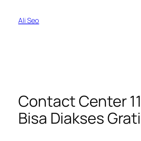
Skip
to
Ali Seo
content
Contact Center 110
Bisa Diakses Grat