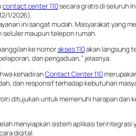
n
contact center 110
secara gratis di seluruh I
12/1/2026).
yanan ini sangat mudah. Masyarakat yang m
n seluler maupun telepon rumah.
panggilan ke nomor
akses 110
akan langsung t
pelaporan, dan pengaduan,” jelasnya.
bahwa kehadiran
Contact Center 110
merupakan
ah, dan responsif terhadap kebutuhan masya
olri ditujukan untuk memenuhi harapan dan 
elah menyiapkan sistem aplikasi terintegrasi
ara digital.