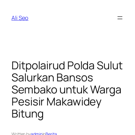
Skip
to
Ali Seo
content
Ditpolairud Polda Sulut
Salurkan Bansos
Sembako untuk Warga
Pesisir Makawidey
Bitung
Written by
admin
in
Berita