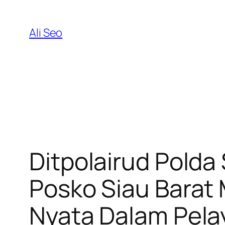
Skip
to
Ali Seo
content
Ditpolairud Polda
Posko Siau Barat 
Nyata Dalam Pela