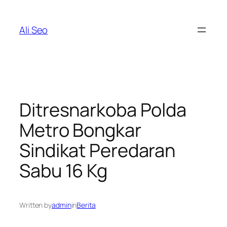
Skip
to
Ali Seo
content
Ditresnarkoba Polda
Metro Bongkar
Sindikat Peredaran
Sabu 16 Kg
Written by
admin
in
Berita