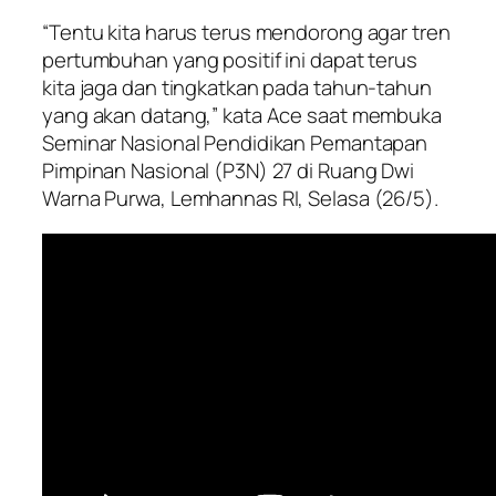
“Tentu kita harus terus mendorong agar tren
pertumbuhan yang positif ini dapat terus
kita jaga dan tingkatkan pada tahun-tahun
yang akan datang,” kata Ace saat membuka
Seminar Nasional Pendidikan Pemantapan
Pimpinan Nasional (P3N) 27 di Ruang Dwi
Warna Purwa, Lemhannas RI, Selasa (26/5).