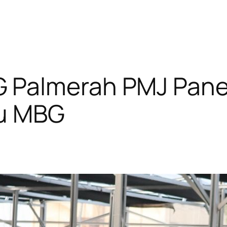
Palmerah PMJ Panen
u MBG