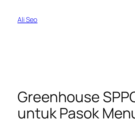
Skip
to
Ali Seo
content
Greenhouse SPPG 
untuk Pasok Men