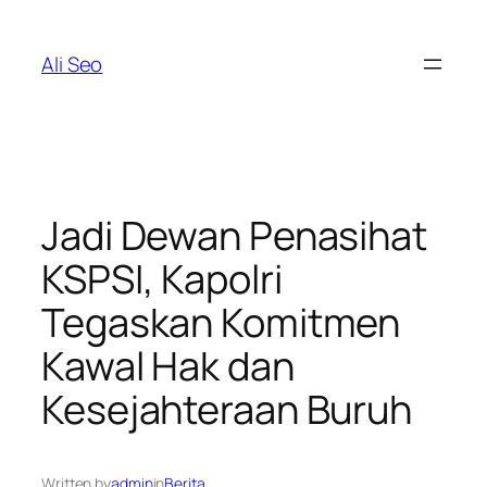
Skip
to
Ali Seo
content
Jadi Dewan Penasihat
KSPSI, Kapolri
Tegaskan Komitmen
Kawal Hak dan
Kesejahteraan Buruh
Written by
admin
in
Berita