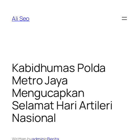
Skip
to
Ali Seo
content
Kabidhumas Polda
Metro Jaya
Mengucapkan
Selamat Hari Artileri
Nasional
Written by
admin
in
Berita