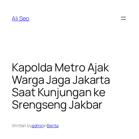
Skip
to
Ali Seo
content
Kapolda Metro Ajak
Warga Jaga Jakarta
Saat Kunjungan ke
Srengseng Jakbar
Written by
admin
in
Berita