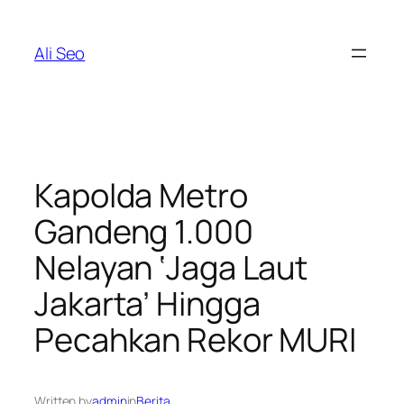
Skip
to
Ali Seo
content
Kapolda Metro
Gandeng 1.000
Nelayan ‘Jaga Laut
Jakarta’ Hingga
Pecahkan Rekor MURI
Written by
admin
in
Berita