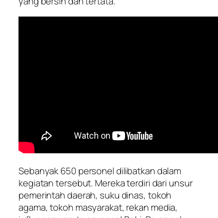
yang bersih dan tertata.
Sebanyak 650 personel dilibatkan dalam
kegiatan tersebut. Mereka terdiri dari unsur
pemerintah daerah, suku dinas, tokoh
agama, tokoh masyarakat, rekan media,