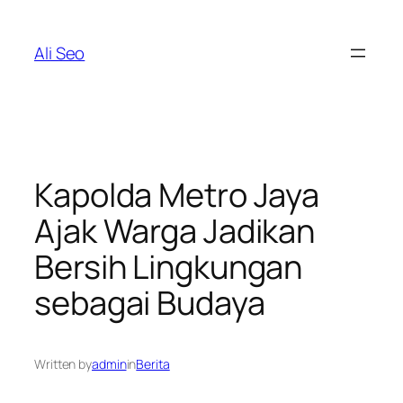
Skip
to
Ali Seo
content
Kapolda Metro Jaya
Ajak Warga Jadikan
Bersih Lingkungan
sebagai Budaya
Written by
admin
in
Berita