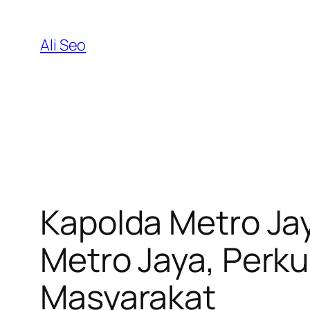
Skip
to
Ali Seo
content
Kapolda Metro Ja
Metro Jaya, Perk
Masyarakat