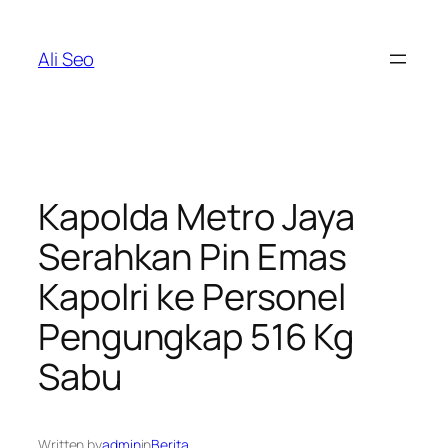
Skip
to
Ali Seo
content
Kapolda Metro Jaya
Serahkan Pin Emas
Kapolri ke Personel
Pengungkap 516 Kg
Sabu
Written by
admin
in
Berita