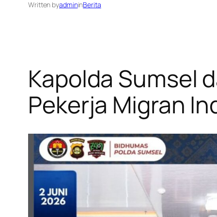
Written by
admin
in
Berita
Kapolda Sumsel d
Pekerja Migran In