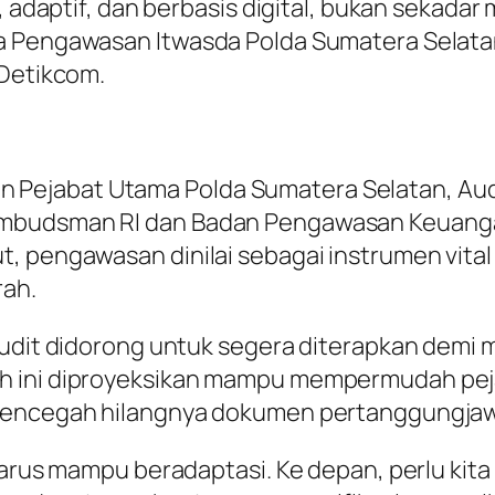
f, adaptif, dan berbasis digital, bukan sekada
ja Pengawasan Itwasda Polda Sumatera Selata
 Detikcom.
jaran Pejabat Utama Polda Sumatera Selatan, Au
Ombudsman RI dan Badan Pengawasan Keuang
t, pengawasan dinilai sebagai instrumen vita
rah.
audit didorong untuk segera diterapkan demi 
ah ini diproyeksikan mampu mempermudah pe
 mencegah hilangnya dokumen pertanggungjaw
 harus mampu beradaptasi. Ke depan, perlu ki