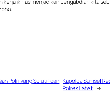
 kerja ikhlas menjadikan pengabdian kita se
groho.
n Polri yang Solutif dan
Kapolda Sumsel Re
Polres Lahat
→