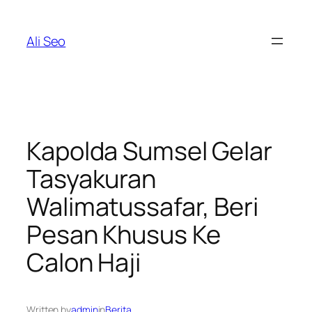
Skip
to
Ali Seo
content
Kapolda Sumsel Gelar
Tasyakuran
Walimatussafar, Beri
Pesan Khusus Ke
Calon Haji
Written by
admin
in
Berita