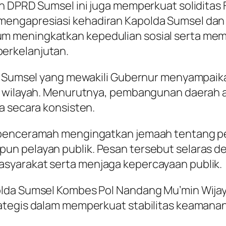
n DPRD Sumsel ini juga memperkuat soliditas
engapresiasi kehadiran Kapolda Sumsel dan 
meningkatkan kepedulian sosial serta memper
erkelanjutan.
si Sumsel yang mewakili Gubernur menyampaik
s wilayah. Menurutnya, pembangunan daerah a
a secara konsisten.
 penceramah mengingatkan jemaah tentang pe
n pelayan publik. Pesan tersebut selaras d
syarakat serta menjaga kepercayaan publik.
lda Sumsel Kombes Pol Nandang Mu’min Wijaya
ategis dalam memperkuat stabilitas keamanan