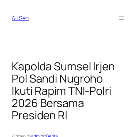
Skip
to
Ali Seo
content
Kapolda Sumsel Irjen
Pol Sandi Nugroho
Ikuti Rapim TNI-Polri
2026 Bersama
Presiden RI
Written by
admin
in
Berita