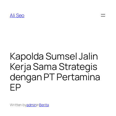
Skip
to
Ali Seo
content
Kapolda Sumsel Jalin
Kerja Sama Strategis
dengan PT Pertamina
EP
Written by
admin
in
Berita