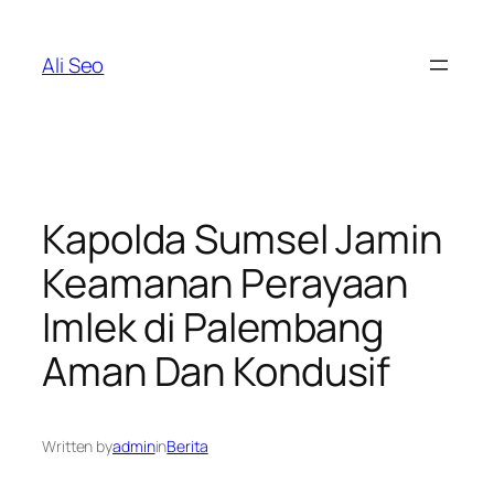
Skip
to
Ali Seo
content
Kapolda Sumsel Jamin
Keamanan Perayaan
Imlek di Palembang
Aman Dan Kondusif
Written by
admin
in
Berita