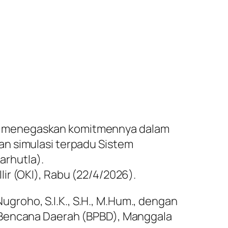
l) menegaskan komitmennya dalam
an simulasi terpadu Sistem
rhutla).
ir (OKI), Rabu (22/4/2026).
Nugroho, S.I.K., S.H., M.Hum., dengan
n Bencana Daerah (BPBD), Manggala