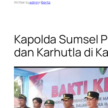
Written by
admin
in
Berita
Kapolda Sumsel P
dan Karhutla di 