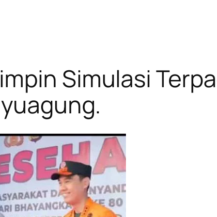
impin Simulasi Terp
Kayuagung.