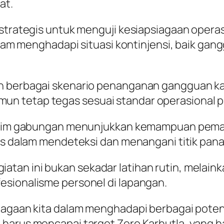
at.
 strategis untuk menguji kesiapsiagaan opera
 dalam menghadapi situasi kontinjensi, baik
an berbagai skenario penanganan gangguan 
n tetap tegas sesuai standar operasional p
la, tim gabungan menunjukkan kemampuan pe
tis dalam mendeteksi dan menangani titik pana
tan ini bukan sekadar latihan rutin, melaink
esionalisme personel di lapangan.
iagaan kita dalam menghadapi berbagai potens
harus mencapai target Zero Karhutla, yang h