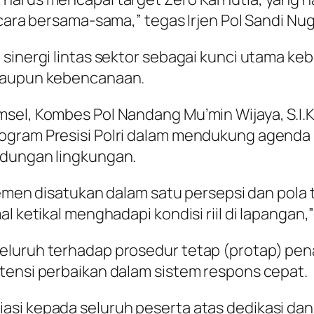
ecara bersama-sama,” tegas Irjen Pol Sandi Nu
 sinergi lintas sektor sebagai kunci utama ke
 maupun kebencanaan.
sel, Kombes Pol Nandang Mu’min Wijaya, S.I.K.
ogram Presisi Polri dalam mendukung agenda
ndungan lingkungan.
elemen disatukan dalam satu persepsi dan pola
l ketikal menghadapi kondisi riil di lapangan,”
eluruh terhadap prosedur tetap (protap) pe
tensi perbaikan dalam sistem respons cepat.
asi kepada seluruh peserta atas dedikasi dan