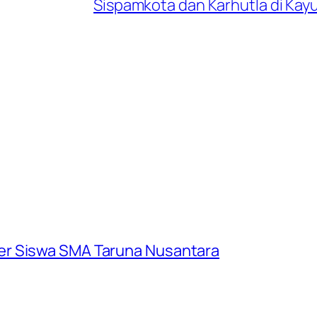
Sispamkota dan Karhutla di Kay
er Siswa SMA Taruna Nusantara