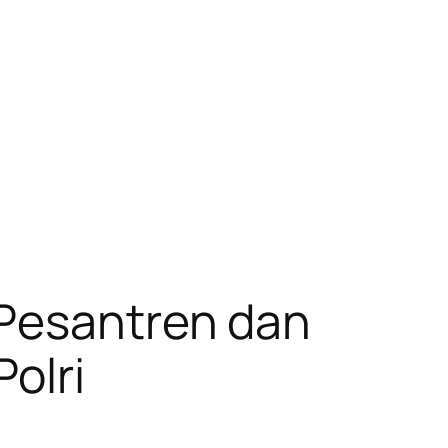
 Pesantren dan
olri