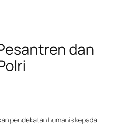
 Pesantren dan
olri
ukkan pendekatan humanis kepada