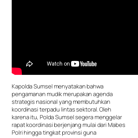
Kapolda Sumsel menyatakan bahwa
pengamanan mudik merupakan agenda
strategis nasional yang membutuhkan
koordinasi terpadu lintas sektoral. Oleh
karena itu, Polda Sumsel segera menggelar
rapat koordinasi berjenjang mulai dari Mabes
Polri hingga tingkat provinsi guna