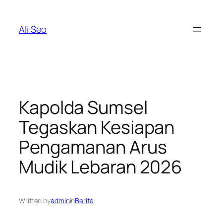
Skip
to
Ali Seo
content
Kapolda Sumsel
Tegaskan Kesiapan
Pengamanan Arus
Mudik Lebaran 2026
Written by
admin
in
Berita