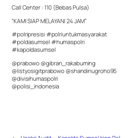
Call Center : 110 (Bebas Pulsa)
“KAMI SIAP MELAYANI 24 JAM”
#polripresisi #polriuntukmasyarakat
#poldasumsel #humaspolri
#kapoldasumsel
@prabowo @gibran_rakabuming
@listyosigitprabowo @shandinugroho95
@divisihumaspolri
@polisi_indonesia
←
Hoaks Audit
Kapolda Sumsel Irjen Pol.