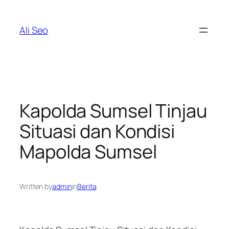
Skip
to
Ali Seo
content
Kapolda Sumsel Tinjau
Situasi dan Kondisi
Mapolda Sumsel
Written by
admin
in
Berita