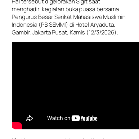
Hal tersebut digelorakan Sigit saat
menghadiri kegiatan buka puasa bersama
Pengurus Besar Serikat Mahasiswa Muslimin
Indonesia (PB SEMMI) di Hotel Aryaduta,
Gambir, Jakarta Pusat, Kamis (12/3/2026).