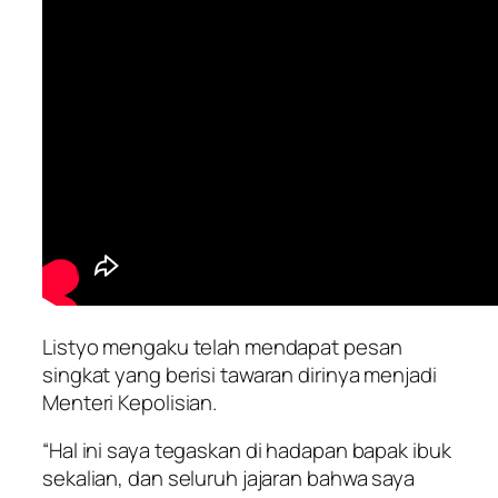
Listyo mengaku telah mendapat pesan
singkat yang berisi tawaran dirinya menjadi
Menteri Kepolisian.
“Hal ini saya tegaskan di hadapan bapak ibuk
sekalian, dan seluruh jajaran bahwa saya