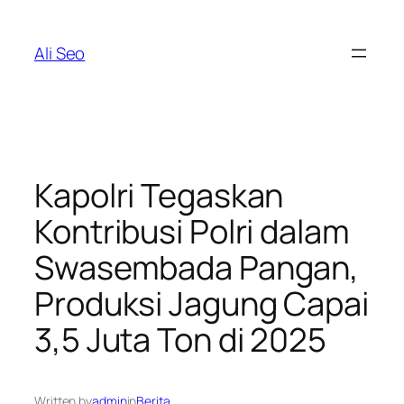
Skip
to
Ali Seo
content
Kapolri Tegaskan
Kontribusi Polri dalam
Swasembada Pangan,
Produksi Jagung Capai
3,5 Juta Ton di 2025
Written by
admin
in
Berita