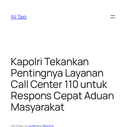
Skip
to
Ali Seo
content
Kapolri Tekankan
Pentingnya Layanan
Call Center 110 untuk
Respons Cepat Aduan
Masyarakat
Written by
admin
in
Berita