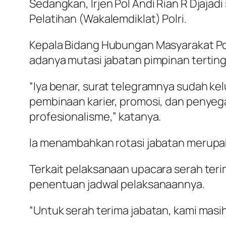
Sedangkan, Irjen Pol Andi Rian R Djaj
Pelatihan (Wakalemdiklat) Polri.
Kepala Bidang Hubungan Masyarakat Po
adanya mutasi jabatan pimpinan tertingg
“Iya benar, surat telegramnya sudah kel
pembinaan karier, promosi, dan penye
profesionalisme,” katanya.
Ia menambahkan rotasi jabatan merupaka
Terkait pelaksanaan upacara serah teri
penentuan jadwal pelaksanaannya.
“Untuk serah terima jabatan, kami masi