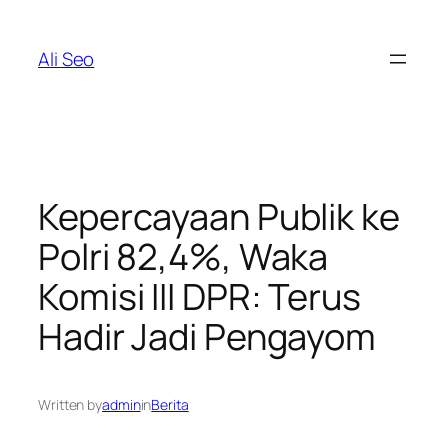
Skip
to
Ali Seo
content
Kepercayaan Publik ke
Polri 82,4%, Waka
Komisi III DPR: Terus
Hadir Jadi Pengayom
Written by
admin
in
Berita