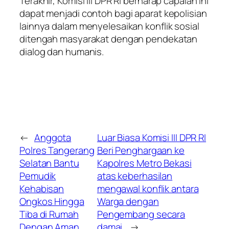
Terakhir, Komisi III DPR RI berharap capaian ini
dapat menjadi contoh bagi aparat kepolisian
lainnya dalam menyelesaikan konflik sosial
ditengah masyarakat dengan pendekatan
dialog dan humanis.
←
Anggota
Luar Biasa Komisi III DPR RI
Polres Tangerang
Beri Penghargaan ke
Selatan Bantu
Kapolres Metro Bekasi
Pemudik
atas keberhasilan
Kehabisan
mengawal konflik antara
Ongkos Hingga
Warga dengan
Tiba di Rumah
Pengembang secara
Dengan Aman
damai.
→