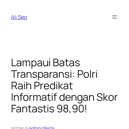
Skip
to
Ali Seo
content
Lampaui Batas
Transparansi: Polri
Raih Predikat
Informatif dengan Skor
Fantastis 98,90!
Written by
admin
in
Berita