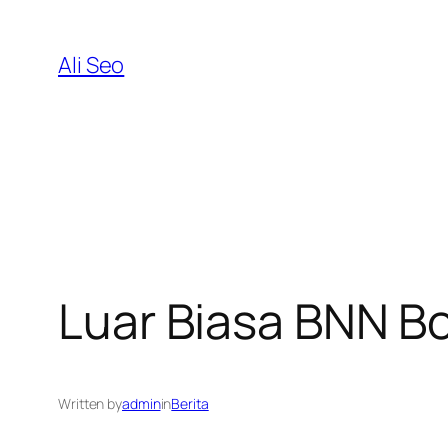
Skip
to
Ali Seo
content
Luar Biasa BNN Bo
Written by
admin
in
Berita