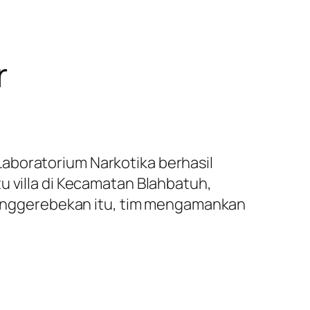
r
aboratorium Narkotika berhasil
u villa di Kecamatan Blahbatuh,
m penggerebekan itu, tim mengamankan