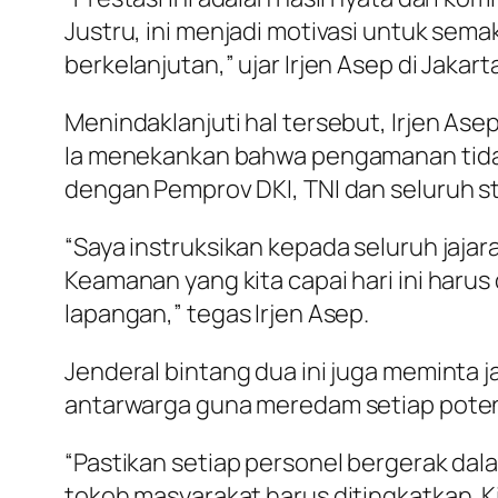
Justru, ini menjadi motivasi untuk sema
berkelanjutan,” ujar Irjen Asep di Jakart
Menindaklanjuti hal tersebut, Irjen Ase
Ia menekankan bahwa pengamanan tidak b
dengan Pemprov DKI, TNI dan seluruh st
“Saya instruksikan kepada seluruh jajar
Keamanan yang kita capai hari ini harus 
lapangan,” tegas Irjen Asep.
Jenderal bintang dua ini juga meminta 
antarwarga guna meredam setiap potensi
“Pastikan setiap personel bergerak da
tokoh masyarakat harus ditingkatkan. 