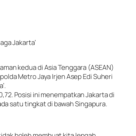
aga Jakarta’
raman kedua di Asia Tenggara (ASEAN)
olda Metro Jaya Irjen Asep Edi Suheri
’.
72. Posisi ini menempatkan Jakarta di
ada satu tingkat di bawah Singapura.
i tidak boleh membuat kita lengah.