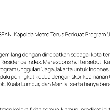
SEAN, Kapolda Metro Terus Perkuat Program ‘J
 gemilang dengan dinobatkan sebagai kota te
Residence Index. Merespons hal tersebut, Kap
gram unggulan ‘Jaga Jakarta untuk Indonesia
duki peringkat kedua dengan skor keamanan 0,
ok, Kuala Lumpur, dan Manila, serta hanya ber
mitmen kolektif kita semua. Namun, predikat in