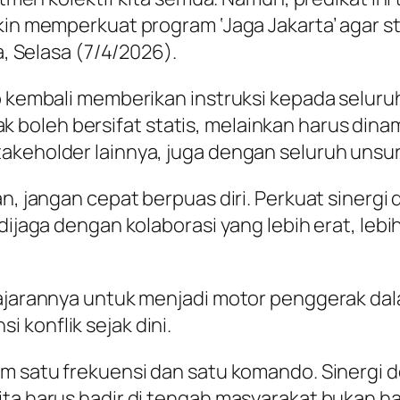
kin memperkuat program ‘Jaga Jakarta’ agar st
a, Selasa (7/4/2026).
p kembali memberikan instruksi kepada seluruh 
oleh bersifat statis, melainkan harus dinamis
akeholder lainnya, juga dengan seluruh unsu
an, jangan cepat berpuas diri. Perkuat sinerg
dijaga dengan kolaborasi yang lebih erat, lebih
jajarannya untuk menjadi motor penggerak dal
 konflik sejak dini.
lam satu frekuensi dan satu komando. Sinergi
Kita harus hadir di tengah masyarakat bukan 