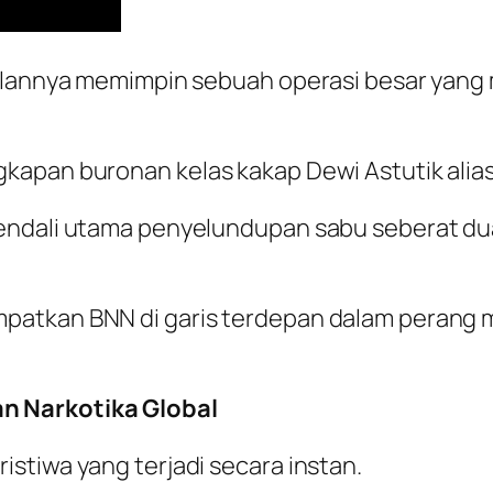
silannya memimpin sebuah operasi besar yang
kapan buronan kelas kakap Dewi Astutik alias
endali utama penyelundupan sabu seberat dua 
atkan BNN di garis terdepan dalam perang me
n Narkotika Global
stiwa yang terjadi secara instan.