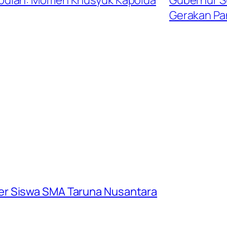
bdian: Momen Khusyuk Kapolda
Gubernur S
Gerakan P
er Siswa SMA Taruna Nusantara