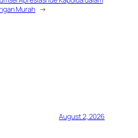
umsel Apresiasi Ide Kapolda dalam
angan Murah
→
August 2, 2026