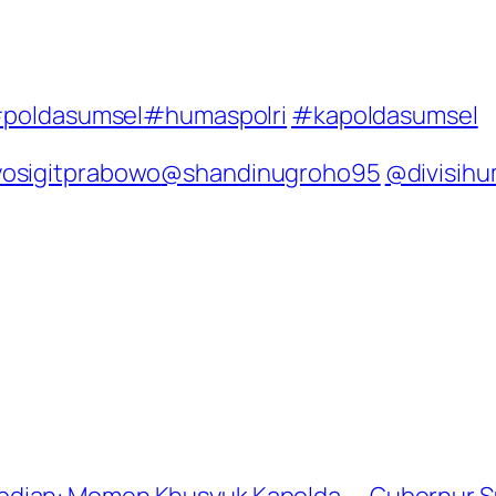
poldasumsel
#humaspolri
#kapoldasumsel
yosigitprabowo
@shandinugroho95
@divisihu