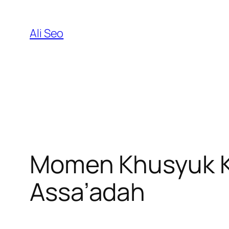
Skip
to
Ali Seo
content
Momen Khusyuk Ka
Assa’adah