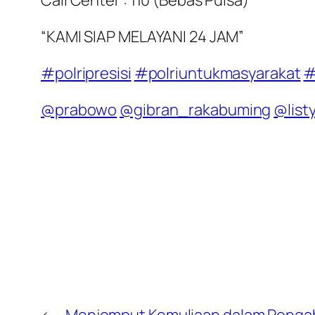
Call Center : 110 (Bebas Pulsa)
“KAMI SIAP MELAYANI 24 JAM”
#polripresisi
#polriuntukmasyarakat
#
@prabowo
@gibran_rakabuming
@list