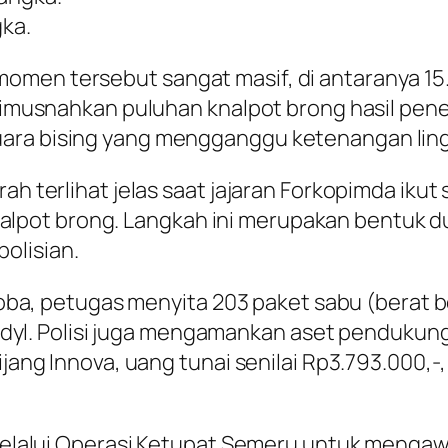
gka.
men tersebut sangat masif, di antaranya 15.66
dimusnahkan puluhan knalpot brong hasil penert
uara bising yang mengganggu ketenangan lin
ah terlihat jelas saat jajaran Forkopimda ikut
lpot brong. Langkah ini merupakan bentuk 
olisian.
rkoba, petugas menyita 203 paket sabu (berat b
henidyl. Polisi juga mengamankan aset pendukun
ijang Innova, uang tunai senilai Rp3.793.000,-
t melalui Operasi Ketupat Semeru untuk menga