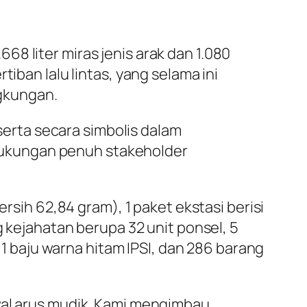
8 liter miras jenis arak dan 1.080
iban lalu lintas, yang selama ini
gkungan.
 serta secara simbolis dalam
dukungan penuh stakeholder
ersih 62,84 gram), 1 paket ekstasi berisi
g kejahatan berupa 32 unit ponsel, 5
, 1 baju warna hitam IPSI, dan 286 barang
wal arus mudik. Kami mengimbau