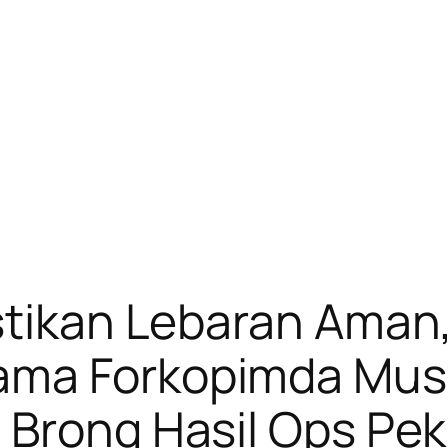
stikan Lebaran Aman,
ama Forkopimda Mus
t Brong Hasil Ops Pe