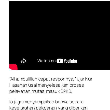
“Alhamdulillah cepat responnya,” ujar Nur
Hasanah usai menyelesaikan proses
pelayanan mutasi masuk BPKB.
Ia juga menyampaikan bahwa secara
keseluruhan pelayanan yang diberikan