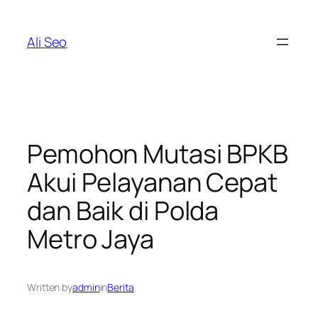
Skip
to
Ali Seo
content
Pemohon Mutasi BPKB
Akui Pelayanan Cepat
dan Baik di Polda
Metro Jaya
Written by
admin
in
Berita