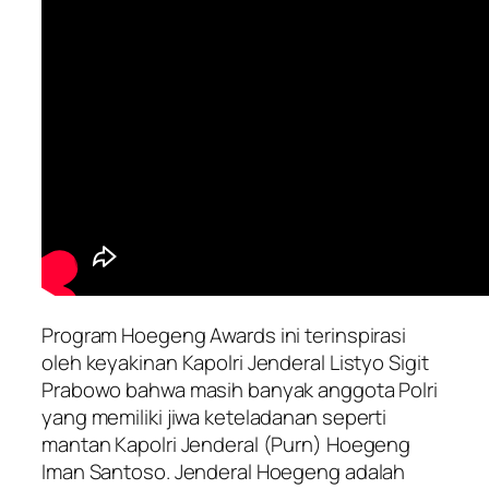
Program Hoegeng Awards ini terinspirasi
oleh keyakinan Kapolri Jenderal Listyo Sigit
Prabowo bahwa masih banyak anggota Polri
yang memiliki jiwa keteladanan seperti
mantan Kapolri Jenderal (Purn) Hoegeng
Iman Santoso. Jenderal Hoegeng adalah