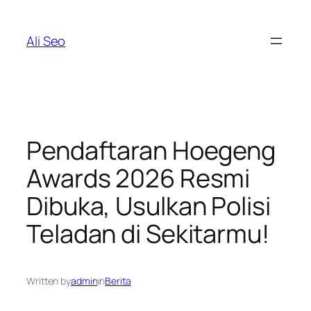
Skip
to
Ali Seo
content
Pendaftaran Hoegeng
Awards 2026 Resmi
Dibuka, Usulkan Polisi
Teladan di Sekitarmu!
Written by
admin
in
Berita