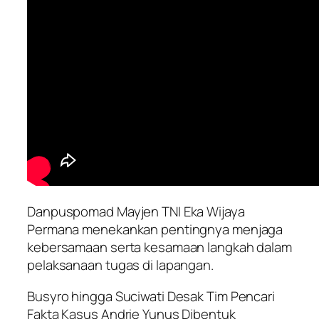
Danpuspomad Mayjen TNI Eka Wijaya
Permana menekankan pentingnya menjaga
kebersamaan serta kesamaan langkah dalam
pelaksanaan tugas di lapangan.
Busyro hingga Suciwati Desak Tim Pencari
Fakta Kasus Andrie Yunus Dibentuk