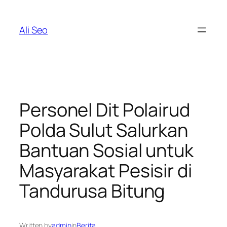
Skip
to
Ali Seo
content
Personel Dit Polairud
Polda Sulut Salurkan
Bantuan Sosial untuk
Masyarakat Pesisir di
Tandurusa Bitung
Written by
admin
in
Berita